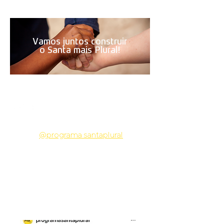
receita bruta.
Vamos juntos construir
o Santa mais Plural!
NOSSO CONTEÚDO
MAIS CURTIDO
Siga o
@programa santaplural
e acompanhe de perto o programa,
seus materiais de letramento, dicas
culturais e mais.