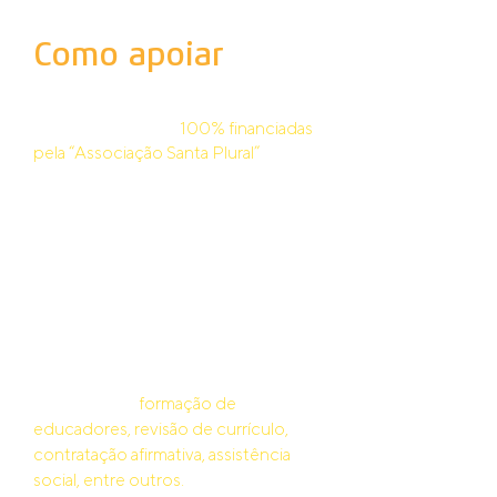
Como apoiar
Você sabia que as bolsas de estudo
do Santa Plural são
100% financiadas
pela “Associação Santa Plural”
graças
às doações de famílias da
comunidade, ex-alunos e pessoas
físicas e jurídicas?
Ao Colégio Santa Cruz, cabe a
responsabilidade por custos
adicionais como material, uniforme,
taxa do lanche e atividades extras,
além do investimento necessário para
a materialização de todos os pilares
do programa:
formação de
educadores, revisão
de currículo,
contratação afirmativa, assistência
social, entre outros.