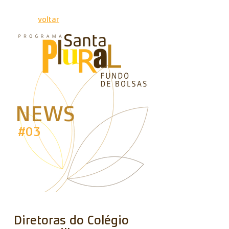
vo
ltar
NEWS
#03
Diretoras do Colégio